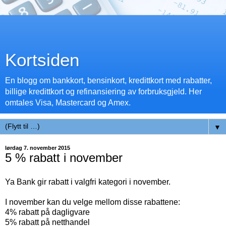
Kortsiden
En blogg om bankkort, bensinkort, kredittkort med rabatter,
billige kredittkort og refinansiering av forbruksgjeld. Her
omtales Visa, Mastercard og Amex.
▼
lørdag 7. november 2015
5 % rabatt i november
Ya Bank gir rabatt i valgfri kategori i november.
I november kan du velge mellom disse rabattene:
4% rabatt på dagligvare
5% rabatt på netthandel