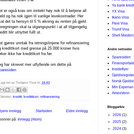
Ya bank kredt
et er også krav om inntekt høy nok til å betjene all
YX Visa
jeld og ha nok igjen til vanlige levekostnader. Her
Ikano Visa
kal det ta hensyn til 5 % økning av renten på gjeld.
Flexi Visa
eregningen skal ta utgangspunkt i at all tilgjengelig
Trumf Visa
editt blir utnyttet fullt ut.
Shell Master
et gjøres unntak fra retningslinjene for refinansiering
g kredittkort med grense på 25.000 kroner hvis
Andre nettsider
ker ikke har kredittkort fra før.
Sparesiden
Finansportal
eg har skrevet mer utfyllende om dette på
Insideflyer
paresiden
Gjeldsregiste
Norsk Gjelds
Lagt inn av
Torbjørn Thue
kl.
16:43
Min Experian
AmexVenn
Etiketter:
kreditt
,
kredittkort
,
refinansiering
Bloggarkiv
yere innlegg
Startsiden
Eldre innlegg
►
2026
(1)
bonner på:
Innlegg (Atom)
►
2025
(2)
►
2024
(3)