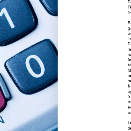
D
F
N
B
g
e
i
D
m
h
f
e
M
m
m
å
by
å
b
e
e
I
d