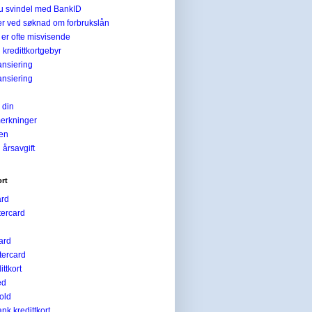
du svindel med BankID
er ved søknad om forbrukslån
e er ofte misvisende
 kredittkortgebyr
ansiering
ansiering
 din
erkninger
ien
 årsavgift
ort
ard
tercard
ard
ercard
ttkort
ed
old
k kredittkort