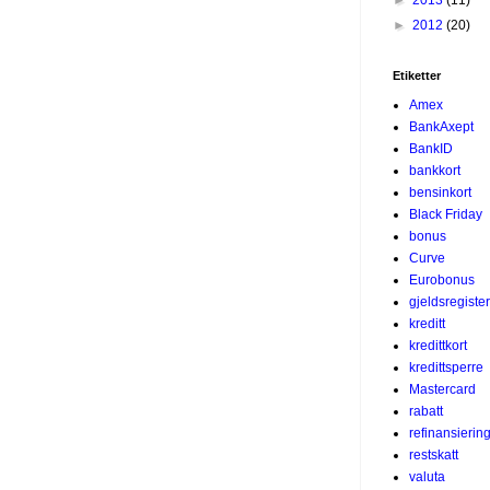
►
2012
(20)
Etiketter
Amex
BankAxept
BankID
bankkort
bensinkort
Black Friday
bonus
Curve
Eurobonus
gjeldsregister
kreditt
kredittkort
kredittsperre
Mastercard
rabatt
refinansierin
restskatt
valuta