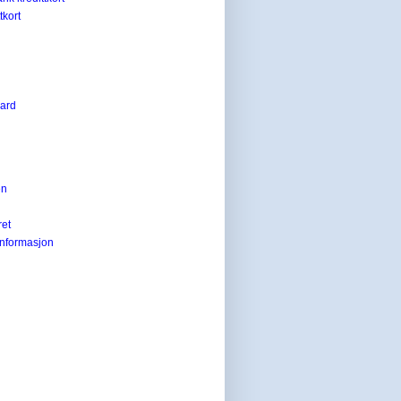
tkort
card
en
ret
informasjon