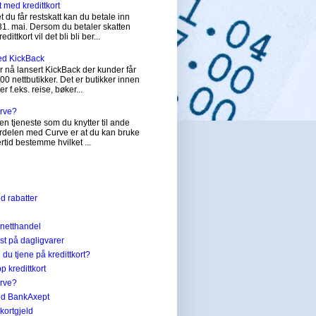
t med kredittkort
 du får restskatt kan du betale inn
31. mai. Dersom du betaler skatten
dittkort vil det bli bli ber...
ed KickBack
 nå lansert KickBack der kunder får
200 nettbutikker. Det er butikker innen
er f.eks. reise, bøker...
urve?
en tjeneste som du knytter til ande
Fordelen med Curve er at du kan bruke
tertid bestemme hvilket ...
ed rabatter
 netthandel
st på dagligvarer
du tjene på kredittkort?
p kredittkort
urve?
med BankAxept
ttkortgjeld