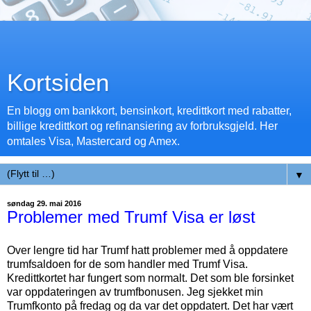
Kortsiden
En blogg om bankkort, bensinkort, kredittkort med rabatter,
billige kredittkort og refinansiering av forbruksgjeld. Her
omtales Visa, Mastercard og Amex.
▼
søndag 29. mai 2016
Problemer med Trumf Visa er løst
Over lengre tid har Trumf hatt problemer med å oppdatere
trumfsaldoen for de som handler med Trumf Visa.
Kredittkortet har fungert som normalt. Det som ble forsinket
var oppdateringen av trumfbonusen. Jeg sjekket min
Trumfkonto på fredag og da var det oppdatert. Det har vært