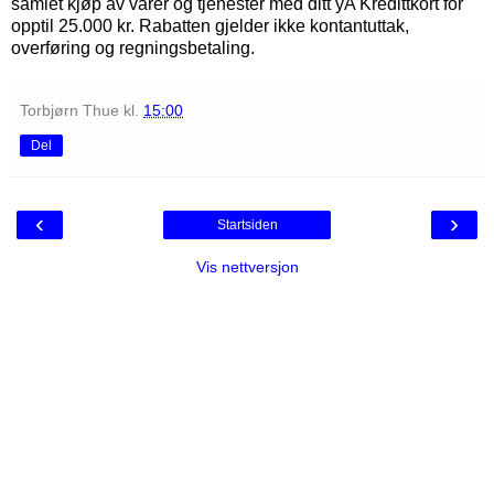
samlet kjøp av varer og tjenester med ditt yA Kredittkort for
opptil 25.000 kr. Rabatten gjelder ikke kontantuttak,
overføring og regningsbetaling.
Torbjørn Thue
kl.
15:00
Del
‹
›
Startsiden
Vis nettversjon