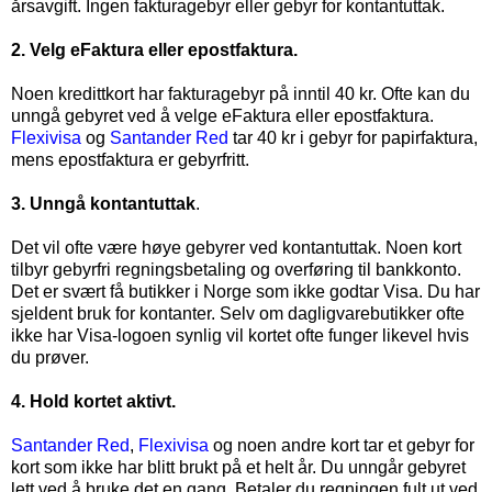
årsavgift. Ingen fakturagebyr eller gebyr for kontantuttak.
2. Velg eFaktura eller epostfaktura.
Noen kredittkort har fakturagebyr på inntil 40 kr. Ofte kan du
unngå gebyret ved å velge eFaktura eller epostfaktura.
Flexivisa
og
Santander Red
tar 40 kr i gebyr for papirfaktura,
mens epostfaktura er gebyrfritt.
3. Unngå kontantuttak
.
Det vil ofte være høye gebyrer ved kontantuttak. Noen kort
tilbyr gebyrfri regningsbetaling og overføring til bankkonto.
Det er svært få butikker i Norge som ikke godtar Visa. Du har
sjeldent bruk for kontanter. Selv om dagligvarebutikker ofte
ikke har Visa-logoen synlig vil kortet ofte funger likevel hvis
du prøver.
4. Hold kortet aktivt.
Santander Red
,
Flexivisa
og noen andre kort tar et gebyr for
kort som ikke har blitt brukt på et helt år. Du unngår gebyret
lett ved å bruke det en gang. Betaler du regningen fult ut ved