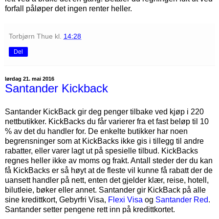
forfall påløper det ingen renter heller.
Torbjørn Thue
kl.
14:28
Del
lørdag 21. mai 2016
Santander Kickback
Santander KickBack gir deg penger tilbake ved kjøp i 220
nettbutikker. KickBacks du får varierer fra et fast beløp til 10
% av det du handler for. De enkelte butikker har noen
begrensninger som at KickBacks ikke gis i tillegg til andre
rabatter, eller varer lagt ut på spesielle tilbud. KickBacks
regnes heller ikke av moms og frakt. Antall steder der du kan
få KickBacks er så høyt at de fleste vil kunne få rabatt der de
uansett handler på nett, enten det gjelder klær, reise, hotell,
bilutleie, bøker eller annet. Santander gir KickBack på alle
sine kredittkort, Gebyrfri Visa,
Flexi Visa
og
Santander Red
.
Santander setter pengene rett inn på kredittkortet.