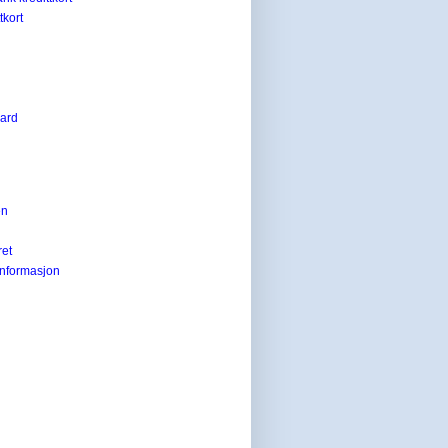
tkort
card
en
ret
informasjon