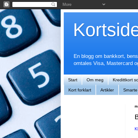
Kortsid
En blogg om bankkort, bensin
omtales Visa, Mastercard 
Start
Om meg
Kredittkort s
Kort forklart
Artikler
Smarte 
ma
B
K