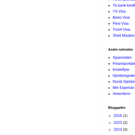
Ya bank kredt
YX Visa
Ikano Visa
Flexi Visa
Trumf Visa
Shell Master
Andre nettsider
Sparesiden
Finansportal
Insideflyer
Gjeldsregiste
Norsk Gjelds
Min Experian
AmexVenn
Bloggarkiv
►
2026
(1)
►
2025
(2)
►
2024
(3)