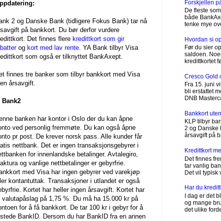
Forskjellen 
ppdatering:
De fleste som 
både BankAxept
ank 2 og Danske Bank (tidligere Fokus Bank) tar nå
tenke mye ove
rsavgift på bankkort. Du bør derfor vurdere
edittkort. Det finnes flere
kredittkort som gir
Hvordan si opp
batter
og
kort med lav rente.
YA Bank tilbyr Visa
Før du sier op
saldoen. Noen
redittkort som også er tilknyttet BankAxept.
kredittkortet 
et finnes tre banker som tilbyr bankkort med Visa
Cresco Gold 
ten årsavgift.
Fra 15. juni 
bli erstattet
DNB Mastercard
.
Bank2
Bankkort uten
enne banken har kontor i Oslo der du kan åpne
KLP tilbyr ba
onto ved personlig fremmøte. Du kan også åpne
2 og Danske B
årsavgift på b
onto pr post. De krever norsk pass. Alle kunder får
ratis nettbank. Det er ingen transaksjonsgebyrer i
Kredittkort 
ettbanken for innenlandske betalinger. Avtalegiro,
Det finnes fr
faktura og vanlige nettbetalinger er gebyrfrie.
tar vanlig ba
ankkort med Visa har ingen gebyrer ved varekjøp
Det vil typisk
ller kontantuttak. Transaksjoner i utlandet er også
Har du kredit
byrfrie. Kortet har heller ingen årsavgift. Kortet har
I dag er det bl
t valutapåslag på 1,75 %. Du må ha 15.000 kr på
og mange bruke
ontoen for å få bankkort. De tar 100 kr i gebyr for å
det ulike forde
tstede BankID. Dersom du har BankID fra en annen