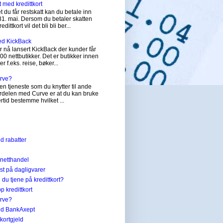
t med kredittkort
 du får restskatt kan du betale inn
31. mai. Dersom du betaler skatten
dittkort vil det bli bli ber...
ed KickBack
 nå lansert KickBack der kunder får
200 nettbutikker. Det er butikker innen
er f.eks. reise, bøker...
urve?
en tjeneste som du knytter til ande
Fordelen med Curve er at du kan bruke
tertid bestemme hvilket ...
ed rabatter
 netthandel
st på dagligvarer
du tjene på kredittkort?
p kredittkort
urve?
med BankAxept
ttkortgjeld