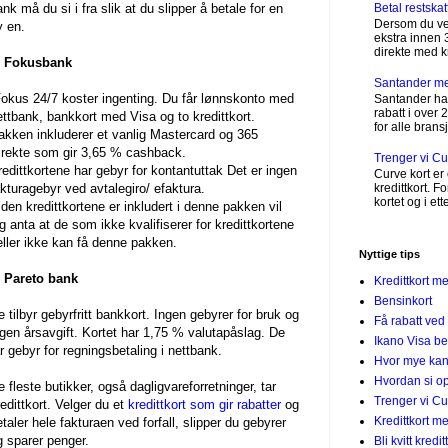
Betal restskat
nk må du si i fra slik at du slipper å betale for en
Dersom du vet
y en.
ekstra innen 
direkte med kre
. Fokusbank
Santander m
okus 24/7 koster ingenting. Du får lønnskonto med
Santander har
rabatt i over 
ettbank, bankkort med Visa og to kredittkort.
for alle bransj
akken inkluderer et vanlig Mastercard og 365
irekte som gir 3,65 % cashback.
Trenger vi C
redittkortene har gebyr for kontantuttak Det er ingen
Curve kort er 
akturagebyr ved avtalegiro/ efaktura.
kredittkort. 
kortet og i et
iden kredittkortene er inkludert i denne pakken vil
eg anta at de som ikke kvalifiserer for kredittkortene
eller ikke kan få denne pakken.
Nyttige tips
. Pareto bank
Kredittkort m
Bensinkort
e tilbyr gebyrfritt bankkort. Ingen gebyrer for bruk og
Få rabatt ved
ngen årsavgift. Kortet har 1,75 % valutapåslag. De
Ikano Visa be
ar gebyr for regningsbetaling i nettbank.
Hvor mye kan 
Hvordan si op
e fleste butikker, også dagligvareforretninger, tar
Trenger vi C
redittkort. Velger du et
kredittkort som gir rabatter
og
Kredittkort 
taler hele fakturaen ved forfall, slipper du gebyrer
g sparer penger.
Bli kvitt kredi