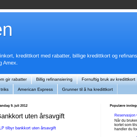
en
kort, kredittkort med rabatter, billige kredittkort og refinan
og Amex.
om gir rabatter
Billig refinansiering
Fornuftig bruk av kredittkort
triks
American Express
Grunner til å ha kredittkort
ndag 9. juli 2012
Populære innleg
ankkort uten årsavgift
Reservasjon 
Når du bruker
kortet som til
LP tilbyr bankkort uten årsavgift
handler du for