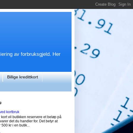
siering av forbruksgjeld. Her
Billige kredittkort
g
ved kortbruk
 kort vil butikken reservere et beløp på
svarer det du handler for. Det betyr at
 500 kr i en butik...