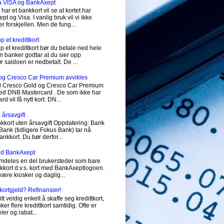
på VISA og BankAxept
har et bankkort vil se at kortet har
 og Visa. I vanlig bruk vil vi ikke
r forskjellen. Men de fung...
 et kredittkort
p et kredittkort bør du betale ned hele
 banker godtar at du sier opp
før saldoen er nedbetalt. De ...
og Cresco Car Premium avvikles
vil Cresco Gold og Cresco Car Premium
 med DNB Mastercard . De som ikke har
 vil få nytt kort. DN...
 årsavgift
nkkort uten årsavgift Oppdatering: Bank
ank (tidligere Fokus Bank) tar nå
ankkort. Du bør derfor...
med BankAxept
emdeles en del brukersteder som bare
nkkort d.v.s. kort med BankAxeptlogoen.
 være kiosker og daglig...
tkortgjeld? Refinansier!
itt veldig enkelt å skaffe seg kredittkort,
r flere kredittkort samtidig. Ofte er
ler og rabat...