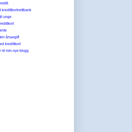
editt.
 kredittkortnettbank
til unge
redittkort
rente
ten årsavgift
ed kredittkort
til min nye blogg