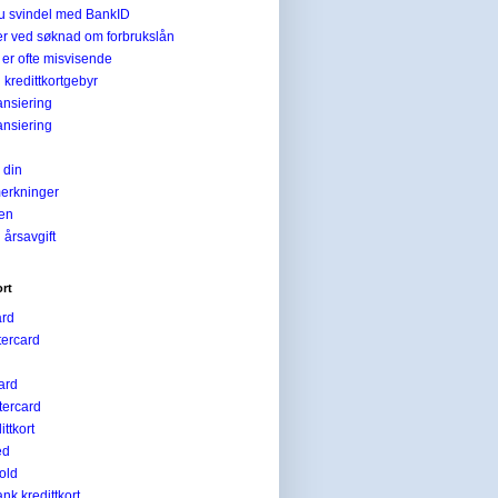
du svindel med BankID
er ved søknad om forbrukslån
e er ofte misvisende
 kredittkortgebyr
ansiering
ansiering
 din
erkninger
ien
 årsavgift
ort
ard
tercard
ard
ercard
ttkort
ed
old
k kredittkort