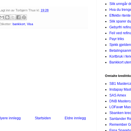
Slik unngår 
Hva du treng
Lagt inn av
Torbjørn Thue
kl.
19:28
Effektiv rtent
Slik sparer du
Etiketter:
bankkort
,
Visa
Gebyrfri refin
Feil ved refin
Payr triks
Sjekk gjelden
Betalingsanm
Kortbruk i fer
Bankkort uten
Omtalte kredittk
SB1 Masterc
Instapay Mas
SAS Amex
DNB Masterc
LOFavør Mast
Sbanken kredi
yere innlegg
Startsiden
Eldre innlegg
Santander R
Remember G
Fsna Spareban