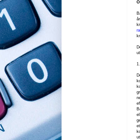
O
B
å
kr
ra
k
D
u
1
D
k
k
g
n
e
B
e
ge
e
k
u