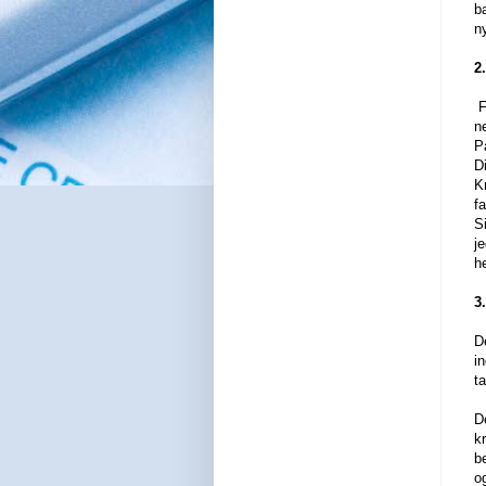
ba
n
2
F
n
P
D
K
f
S
j
h
3
D
i
t
D
k
be
o