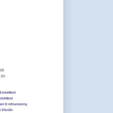
r
(2)
r
(1)
å kredittkort
kredittkort
en til refinansiering
r Elloslån