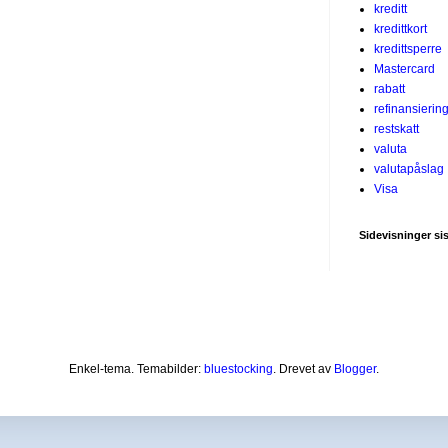
kreditt
kredittkort
kredittsperre
Mastercard
rabatt
refinansierin
restskatt
valuta
valutapåslag
Visa
Sidevisninger si
Enkel-tema. Temabilder:
bluestocking
. Drevet av
Blogger
.