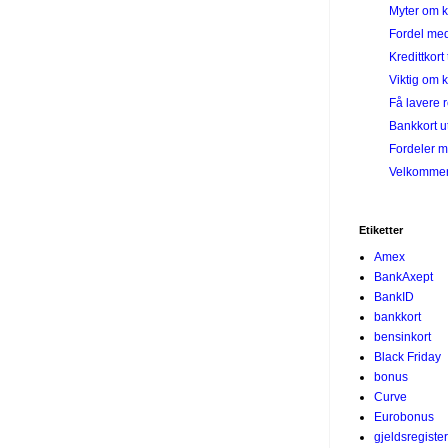
Myter om kr
Fordel med
Kredittkort 
Viktig om k
Få lavere 
Bankkort u
Fordeler m
Velkommen 
Etiketter
Amex
BankAxept
BankID
bankkort
bensinkort
Black Friday
bonus
Curve
Eurobonus
gjeldsregister