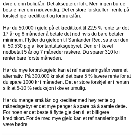
dyrere enn boliglån. Det aksepterer folk. Men ingen burde
betale mer enn nødvendig. Det er store forskjeller i rente på
forskjellige kredittkort og forbrukslån.
Har du 50.000 i gjeld på et kredittkort til 22,5 % rente tar det
17 år og 8 måneder å betale det ned hvis du bare betaler
minimum. Flytter du gjelden til Santander Red, sa øker den
til 50.530 p.g.a. kontantuttaksgebyret. Den er likevel
nedbetalt 5 år og 7 måneder raskere. Du sparer 310 kr i
renter bare første måneden.
Har du mye forbruksgjeld kan et refinansieringslån være et
alternativ. På 300.000 kr skal det bare 5 % lavere rente for at
du spare 1000 kr i måneden. Det er store forskjeller i renten
slik at 5-10 % reduksjon ikke er umulig.
Har du mange små lån og kreditter med høy rente og
månedsgebyr er det mye penger å spare på å samle dette.
For noen er det beste å flytte gjelden til et billigere
kredittkort. For de med mye gjeld kan et refinansieringslån
være bedre.