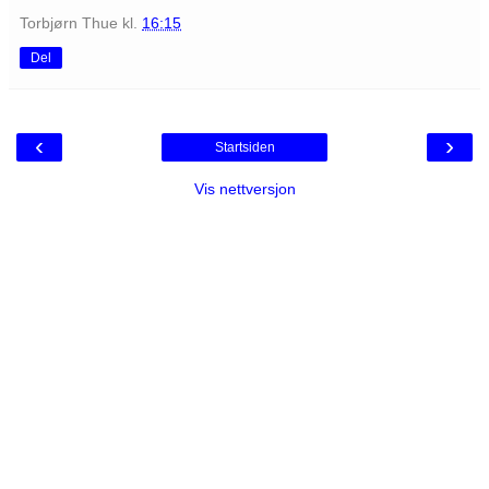
Torbjørn Thue
kl.
16:15
Del
‹
›
Startsiden
Vis nettversjon