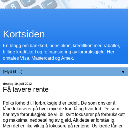
Kortsiden
En blogg om bankkort, bensinkort, kredittkort med rabatter,
billige kredittkort og refinansiering av forbruksgjeld. Her
omtales Visa, Mastercard og Amex.
▼
tirsdag 10. juli 2012
Få lavere rente
Folks forhold til forbruksgjeld er todelt. De som ønsker å
låne fokuserer på hvor mye de kan få og hvor fort. De som
har mye forbruksgjeld de vil bli kvitt fokuserer på forbrukskutt
og maksimal nedbetaling av gjeld. Alt dette er forståelig.
Men det er like viktig å fokusere på rentene. Usikrede lån er