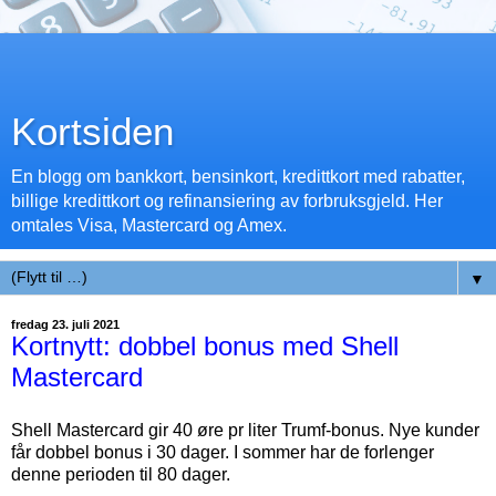
Kortsiden
En blogg om bankkort, bensinkort, kredittkort med rabatter,
billige kredittkort og refinansiering av forbruksgjeld. Her
omtales Visa, Mastercard og Amex.
▼
fredag 23. juli 2021
Kortnytt: dobbel bonus med Shell
Mastercard
Shell Mastercard gir 40 øre pr liter Trumf-bonus. Nye kunder
får dobbel bonus i 30 dager. I sommer har de forlenger
denne perioden til 80 dager.