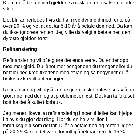
Klare du å betale ned gjelden så raskt er rentesatsen mindre
viktig.
Det blir annerledes hvis du har mye dyr gjeld med rente på
over 20 % og vet at det tar 5-10 år å betale den ned. Da kan
du ikke ignorere renten. Jeg ville da valgt å betale ned den
dyreste gjelden først.
Refinansiering
Refinansiering vil ofte gjøre det enda verre. Du ender opp
med mer gjeld. Du låner mer penger enn du trenger eller du
betaler ned kredittkortene med et lån og så begynner du å
bruke av kredittkortene igjen.
Refinansiering vil også kunne gi en falsk opplevelse av å ha
gjort noe med den og at problemet er løst. Det kan ta fokuset
bort fra det å kutte i forbruk.
Jeg mener likevel at refinansiering i noen tilfeller kan hjelpe
litt hvis du gjør det riktig. Har du en halv million i
forbruksgjeld som det tar 10 år å betale ned og renten ligger
på 20-25 % kan det være fornuftig å refinansiere til 15 %.