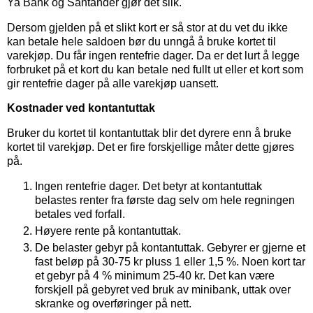
Ya Bank og Santander gjør det slik.
Dersom gjelden på et slikt kort er så stor at du vet du ikke
kan betale hele saldoen bør du unngå å bruke kortet til
varekjøp. Du får ingen rentefrie dager. Da er det lurt å legge
forbruket på et kort du kan betale ned fullt ut eller et kort som
gir rentefrie dager på alle varekjøp uansett.
Kostnader ved kontantuttak
Bruker du kortet til kontantuttak blir det dyrere enn å bruke
kortet til varekjøp. Det er fire forskjellige måter dette gjøres
på.
Ingen rentefrie dager. Det betyr at kontantuttak
belastes renter fra første dag selv om hele regningen
betales ved forfall.
Høyere rente på kontantuttak.
De belaster gebyr på kontantuttak. Gebyrer er gjerne et
fast beløp på 30-75 kr pluss 1 eller 1,5 %. Noen kort tar
et gebyr på 4 % minimum 25-40 kr. Det kan være
forskjell på gebyret ved bruk av minibank, uttak over
skranke og overføringer på nett.