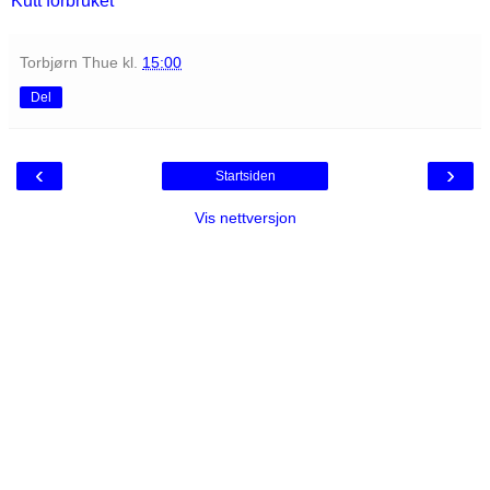
Kutt forbruket
Torbjørn Thue
kl.
15:00
Del
‹
›
Startsiden
Vis nettversjon