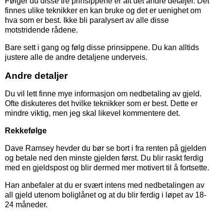
Følger du disse tre prinsippene er alt det andre detaljer. Det
finnes ulike teknikker en kan bruke og det er uenighet om
hva som er best. Ikke bli paralysert av alle disse
motstridende rådene.
Bare sett i gang og følg disse prinsippene. Du kan alltids
justere alle de andre detaljene underveis.
Andre detaljer
Du vil lett finne mye informasjon om nedbetaling av gjeld.
Ofte diskuteres det hvilke teknikker som er best. Dette er
mindre viktig, men jeg skal likevel kommentere det.
Rekkefølge
Dave Ramsey hevder du bør se bort i fra renten på gjelden
og betale ned den minste gjelden først. Du blir raskt ferdig
med en gjeldspost og blir dermed mer motivert til å fortsette.
Han anbefaler at du er svært intens med nedbetalingen av
all gjeld utenom boliglånet og at du blir ferdig i løpet av 18-
24 måneder.