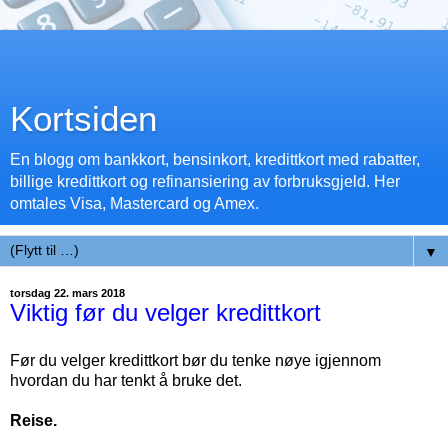
Kortsiden
En blogg om bankkort, bensinkort, kredittkort med rabatter,
billige kredittkort og refinansiering av forbruksgjeld. Her
omtales Visa, Mastercard og Amex.
▼
torsdag 22. mars 2018
Viktig før du velger kredittkort
Før du velger kredittkort bør du tenke nøye igjennom
hvordan du har tenkt å bruke det.
Reise.