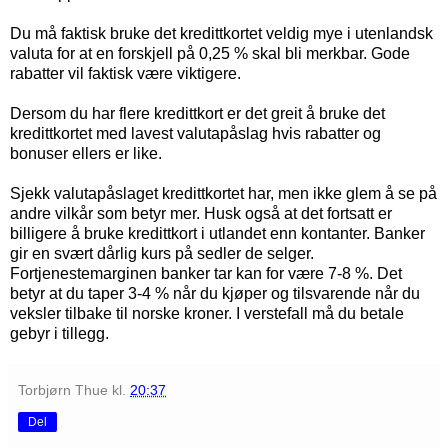
Du må faktisk bruke det kredittkortet veldig mye i utenlandsk
valuta for at en forskjell på 0,25 % skal bli merkbar. Gode
rabatter vil faktisk være viktigere.
Dersom du har flere kredittkort er det greit å bruke det
kredittkortet med lavest valutapåslag hvis rabatter og
bonuser ellers er like.
Sjekk valutapåslaget kredittkortet har, men ikke glem å se på
andre vilkår som betyr mer. Husk også at det fortsatt er
billigere å bruke kredittkort i utlandet enn kontanter. Banker
gir en svært dårlig kurs på sedler de selger.
Fortjenestemarginen banker tar kan for være 7-8 %. Det
betyr at du taper 3-4 % når du kjøper og tilsvarende når du
veksler tilbake til norske kroner. I verstefall må du betale
gebyr i tillegg.
Torbjørn Thue
kl.
20:37
Del