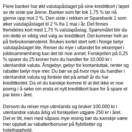
Flere banker har økt valutapåslaget på sine kredittkort i løpet
av de siste par årene. Banker som før tok 1,75 % tar nå
gjerne opp mot 2 %. Den siste i rekken er Sparebank 1 som
øker valutapåslaget til 2 % fra 1 mai i år. Det finnes
fremdeles kort med 1,75 % valutapåslag. Spørsmålet blir da
om dette er viktig ved valg av kredittkort. Det kommer helt an
på forbruksmønsteret. Brukes kortet stort sett i Norge betyr
valutapåslaget lite. Reiser du mye i utlandet for eksempel i
jobbsammenheng kan det bli noe annet. Forskjellen på 0,25
% sparer du 25 kroner hvis du handler for 10.000 kr i
utenlandsk valuta. Årsgebyr, gebyr for kontantuttak, renter og
rabatter betyr mye mer. Du bør se på hvor mye du handler i
utenlandsk valuta og fordele det på antall år du har
kredittkortet. Da vil du kanskje komme til at det ikke er noe
poeng i å søke om enda et nytt kredittkort bare for å spare et
par tiere i året.
Dersom du reiser mye utenlands og bruker 100.000 kr i
utenlandsk valuta årlig vil forskjellen utgjøre 250 kr i året.
Det er litt, men med såpass mye resing bør du kanskje være
mer opptatt av rabatter/bonuser på flybilletter og
hotellopphold.