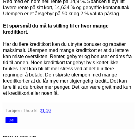
Red med en nominell rente på 14,9 %. Sbanken tilbyr litt
lavere rente på sitt kort, 14,634 % og gebyrfrie kontantuttak.
Ulempen er et årsgebyr på 50 kr og 2 % valuta påslag.
Et spørsmål du må ta stilling til er hvor mange
kredittkort.
Har du flere kredittkort kan du utnytte bonuser og rabatter
maksimalt. Ulempen med mange kredittkort er at du lettere
kan miste oversikten. Renter, gebyrer og bonuser endres fra
tid til annen. Noen kredittkort tar gebyr hvis kortet ikke
brukes. Det kan bli litt mer stress ved at det blir flere
regninger å betale. Den største ulempen med mange
kredittkort er at du får mye mer tilgjengelig kreditt. Det kan
føre til at du bruker mer penger. Det kan være greit med kun
et kredittkort eller noen få.
Torbjørn Thue
kl.
21:10
Del
lørdag 17. mars 2018