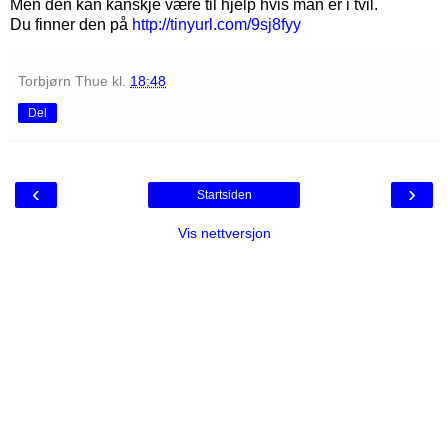
Men den kan kanskje være til hjelp hvis man er i tvil.
Du finner den på
http://tinyurl.com/9sj8fyy
Torbjørn Thue
kl.
18:48
Del
‹
›
Startsiden
Vis nettversjon