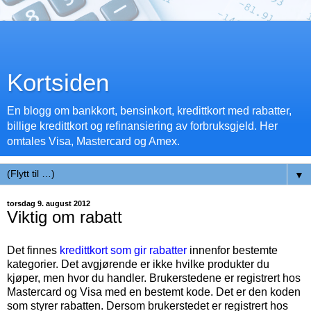
Kortsiden
En blogg om bankkort, bensinkort, kredittkort med rabatter,
billige kredittkort og refinansiering av forbruksgjeld. Her
omtales Visa, Mastercard og Amex.
▼
torsdag 9. august 2012
Viktig om rabatt
Det finnes
kredittkort som gir rabatter
innenfor bestemte
kategorier. Det avgjørende er ikke hvilke produkter du
kjøper, men hvor du handler. Brukerstedene er registrert hos
Mastercard og Visa med en bestemt kode. Det er den koden
som styrer rabatten. Dersom brukerstedet er registrert hos