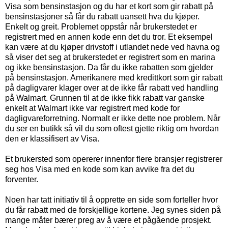
Visa som bensinstasjon og du har et kort som gir rabatt på
bensinstasjoner så får du rabatt uansett hva du kjøper.
Enkelt og greit. Problemet oppstår når brukerstedet er
registrert med en annen kode enn det du tror. Et eksempel
kan være at du kjøper drivstoff i utlandet nede ved havna og
så viser det seg at brukerstedet er registrert som en marina
og ikke bensinstasjon. Da får du ikke rabatten som gjelder
på bensinstasjon. Amerikanere med kredittkort som gir rabatt
på dagligvarer klager over at de ikke får rabatt ved handling
på Walmart. Grunnen til at de ikke fikk rabatt var ganske
enkelt at Walmart ikke var registrert med kode for
dagligvareforretning. Normalt er ikke dette noe problem. Når
du ser en butikk så vil du som oftest gjette riktig om hvordan
den er klassifisert av Visa.
Et brukersted som opererer innenfor flere bransjer registrerer
seg hos Visa med en kode som kan avvike fra det du
forventer.
Noen har tatt initiativ til å opprette en side som forteller hvor
du får rabatt med de forskjellige kortene. Jeg synes siden på
mange måter bærer preg av å være et pågående prosjekt.