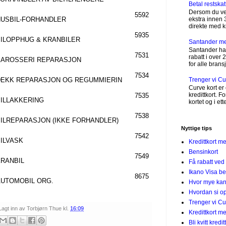
Betal restskat
Dersom du vet
5592
HUSBIL-FORHANDLER
ekstra innen 
direkte med kre
5935
BILOPPHUG & KRANBILER
Santander m
Santander har
7531
rabatt i over 
KAROSSERI REPARASJON
for alle bransj
7534
DEKK REPARASJON OG REGUMMIERIN
Trenger vi C
Curve kort er 
kredittkort. 
7535
BILLAKKERING
kortet og i et
7538
ILREPARASJON (IKKE FORHANDLER)
Nyttige tips
7542
BILVASK
Kredittkort m
Bensinkort
7549
KRANBIL
Få rabatt ved
Ikano Visa be
8675
AUTOMOBIL ORG.
Hvor mye kan 
Hvordan si op
Trenger vi C
Lagt inn av
Torbjørn Thue
kl.
16:09
Kredittkort 
Bli kvitt kredi