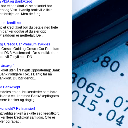
på VISA og BankAxept
har et bankkort vil se at kortet har
 og Visa. I vanlig bruk vil vi ikke
r forskjellen. Men de fung...
 et kredittkort
p et kredittkort bør du betale ned hele
 banker godtar at du sier opp
før saldoen er nedbetalt. De ...
og Cresco Car Premium avvikles
vil Cresco Gold og Cresco Car Premium
 med DNB Mastercard . De som ikke har
 vil få nytt kort. DN...
 årsavgift
nkkort uten årsavgift Oppdatering: Bank
ank (tidligere Fokus Bank) tar nå
ankkort. Du bør derfor...
med BankAxept
emdeles en del brukersteder som bare
nkkort d.v.s. kort med BankAxeptlogoen.
 være kiosker og daglig...
tkortgjeld? Refinansier!
itt veldig enkelt å skaffe seg kredittkort,
r flere kredittkort samtidig. Ofte er
ler og rabat...