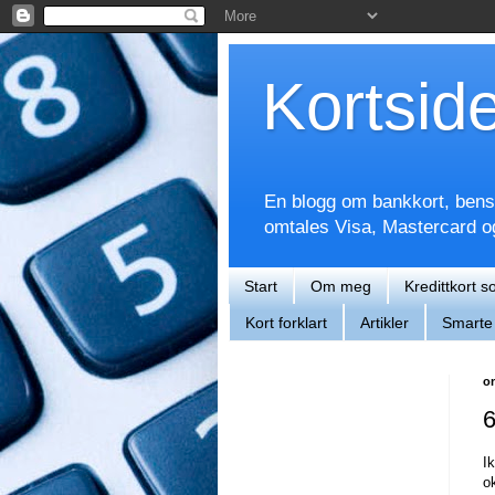
Kortsid
En blogg om bankkort, bensin
omtales Visa, Mastercard 
Start
Om meg
Kredittkort s
Kort forklart
Artikler
Smarte 
o
6
Ik
o