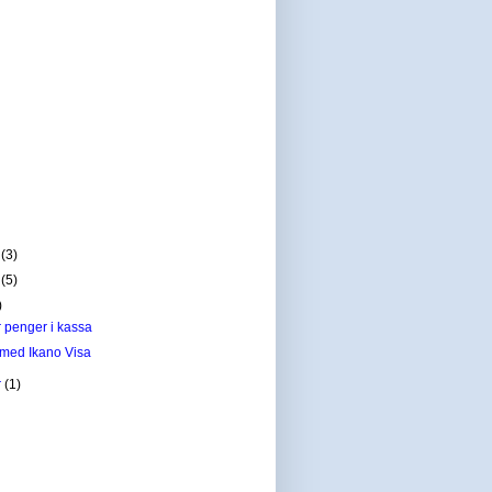
r
(3)
r
(5)
)
r penger i kassa
 med Ikano Visa
r
(1)