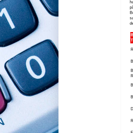
ha
p
B
sa
d
B
R
B
B
B