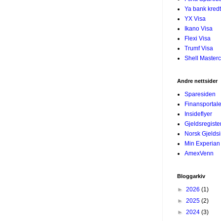
Ya bank kredt
YX Visa
Ikano Visa
Flexi Visa
Trumf Visa
Shell Master
Andre nettsider
Sparesiden
Finansportal
Insideflyer
Gjeldsregiste
Norsk Gjelds
Min Experian
AmexVenn
Bloggarkiv
►
2026
(1)
►
2025
(2)
►
2024
(3)