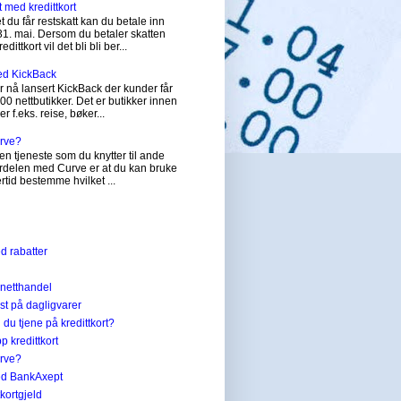
t med kredittkort
 du får restskatt kan du betale inn
31. mai. Dersom du betaler skatten
dittkort vil det bli bli ber...
ed KickBack
 nå lansert KickBack der kunder får
200 nettbutikker. Det er butikker innen
er f.eks. reise, bøker...
urve?
en tjeneste som du knytter til ande
Fordelen med Curve er at du kan bruke
tertid bestemme hvilket ...
ed rabatter
 netthandel
st på dagligvarer
du tjene på kredittkort?
p kredittkort
urve?
med BankAxept
ttkortgjeld