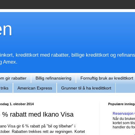
en
kort, kredittkort med rabatter, billige kredittkort og refinan
og Amex.
om gir rabatter
Billig refinansiering
Fornuftig bruk av kredittkort
triks
American Express
Grunner til å ha kredittkort
nsdag 1. oktober 2014
Populære innleg
 % rabatt med Ikano Visa
Reservasjon 
Når du bruker
kortet som til
ano Visa gir 6 % rabatt på "bil og tilbehør" i
handler du for
ktober. Rabatten trekkes rett av regningen. Kortet