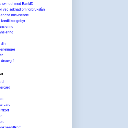
du svindel med BankID
er ved søknad om forbrukslån
e er ofte misvisende
 kredittkortgebyr
ansiering
ansiering
 din
erkninger
ien
 årsavgift
ort
ard
tercard
ard
ercard
ttkort
ed
old
k kredittkort