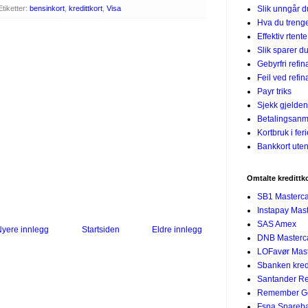
Slik unngår 
Etiketter:
bensinkort
,
kredittkort
,
Visa
Hva du treng
Effektiv rtent
Slik sparer du
Gebyrfri refin
Feil ved refin
Payr triks
Sjekk gjelden
Betalingsanm
Kortbruk i fer
Bankkort uten
Omtalte kredittk
SB1 Masterc
Instapay Mas
SAS Amex
yere innlegg
Startsiden
Eldre innlegg
DNB Masterc
LOFavør Mast
Sbanken kredi
Santander R
Remember G
Fsna Spareban