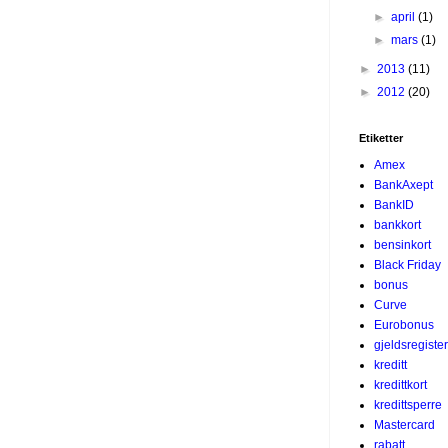
►
april
(1)
►
mars
(1)
►
2013
(11)
►
2012
(20)
Etiketter
Amex
BankAxept
BankID
bankkort
bensinkort
Black Friday
bonus
Curve
Eurobonus
gjeldsregister
kreditt
kredittkort
kredittsperre
Mastercard
rabatt