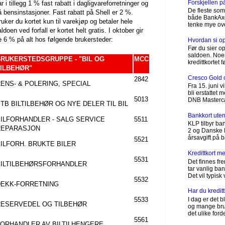
Forskjellen 
r i tillegg 1 % fast rabatt i dagligvareforretninger og
De fleste som 
å bensinstasjoner. Fast rabatt på Shell er 2 %.
både BankAxept
ruker du kortet kun til varekjøp og betaler hele
tenke mye ove
ldoen ved forfall er kortet helt gratis. I oktober gir
e 6 % på alt hos følgende brukersteder:
Hvordan si opp
Før du sier op
saldoen. Noen
RUKERSTEDSGRUPPE - "BIL OG
MCC
kredittkortet 
TILBEHØR"
Cresco Gold 
2842
ENS- & POLERING, SPECIAL
Fra 15. juni 
bli erstattet
5013
DNB Mastercard
TB BILTILBEHØR OG NYE DELER TIL BIL
Bankkort uten
ILFORHANDLER - SALG SERVICE
5511
KLP tilbyr ba
REPARASJON
2 og Danske B
årsavgift på b
5521
ILFORH. BRUKTE BILER
Kredittkort 
5531
Det finnes fr
BILTILBEHØRSFORHANDLER
tar vanlig ba
Det vil typisk
5532
DEKK-FORRETNING
Har du kredit
5533
I dag er det bl
RESERVEDEL OG TILBEHØR
og mange bruke
det ulike forde
5561
FORHANDLER AV BILTILHENGERE