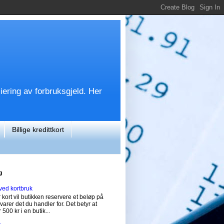
siering av forbruksgjeld. Her
Billige kredittkort
g
ved kortbruk
 kort vil butikken reservere et beløp på
svarer det du handler for. Det betyr at
 500 kr i en butik...