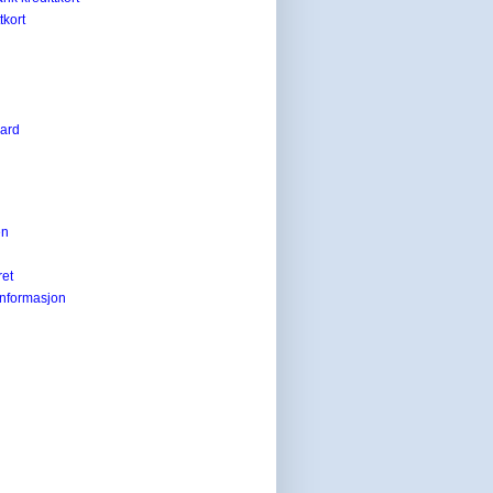
tkort
card
en
ret
informasjon