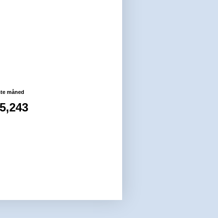
g
ste måned
5,243