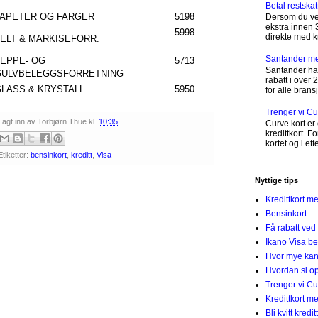
Betal restskat
TAPETER OG FARGER
5198
Dersom du vet
ekstra innen 
5998
direkte med kre
ELT & MARKISEFORR.
Santander m
EPPE- OG
5713
Santander har
GULVBELEGGSFORRETNING
rabatt i over 
GLASS & KRYSTALL
5950
for alle bransj
Trenger vi C
Lagt inn av
Torbjørn Thue
kl.
10:35
Curve kort er 
kredittkort. 
kortet og i et
Etiketter:
bensinkort
,
kreditt
,
Visa
Nyttige tips
Kredittkort m
Bensinkort
Få rabatt ved
Ikano Visa be
Hvor mye kan 
Hvordan si op
Trenger vi C
Kredittkort 
Bli kvitt kredi