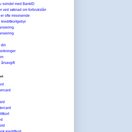
du svindel med BankID
er ved søknad om forbrukslån
e er ofte misvisende
 kredittkortgebyr
ansiering
ansiering
 din
erkninger
ien
 årsavgift
ort
ard
tercard
ard
ercard
ttkort
ed
old
k kredittkort