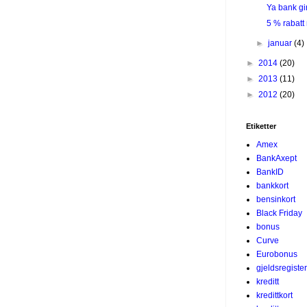
Ya bank gir
5 % rabatt
►
januar
(4)
►
2014
(20)
►
2013
(11)
►
2012
(20)
Etiketter
Amex
BankAxept
BankID
bankkort
bensinkort
Black Friday
bonus
Curve
Eurobonus
gjeldsregister
kreditt
kredittkort