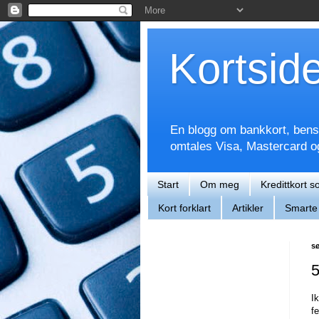
Kortsid
En blogg om bankkort, bensin
omtales Visa, Mastercard 
Start
Om meg
Kredittkort s
Kort forklart
Artikler
Smarte 
sø
5
I
f