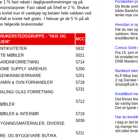
Forskjellen 
ar 1 % fast rabatt i dagligvareforretninger og på
De fleste som 
ensinstasjoner. Fast rabatt på Shell er 2 %. Bruker
både BankAxept
u kortet kun til varekjøp og betaler hele saldoen ved
tenke mye ove
rfall er kortet helt gratis. I februar gir de 5 % på alt
os følgende brukersteder:
Hvordan si opp
Før du sier op
saldoen. Noen
BRUKERSTEDSGRUPPE - "HUS OG
kredittkortet 
MCC
HJEM"
Cresco Gold 
NTIKVITETER
5932
Fra 15. juni 
BTB MØBLER
5021
bli erstattet
DNB Mastercard
GARDINFORRETNING
5714
HOME SUPPLY VAREHUS
5200
Bankkort uten
ISENKRAM/JERNVARE
5251
KLP tilbyr ba
2 og Danske B
KAMIN & OVN FORHANDLER
5718
årsavgift på b
5231
MALING/ GLAS FORRETNING
Kredittkort 
Det finnes fr
5712
tar vanlig ba
MØBLER
Det vil typisk
ØBLER & INTERIØR
5719
Har du kredit
5039
I dag er det bl
BYGNINGSMATERIALER, DIVERSE
og mange bruke
det ulike forde
5211
TRE- OG BYGGEVARE BUTIKK