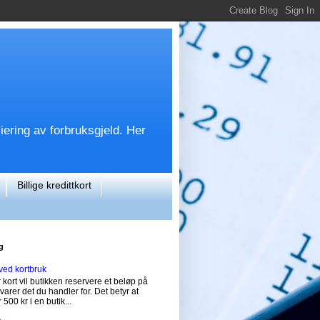
siering av forbruksgjeld. Her
Billige kredittkort
g
ved kortbruk
 kort vil butikken reservere et beløp på
svarer det du handler for. Det betyr at
 500 kr i en butik...