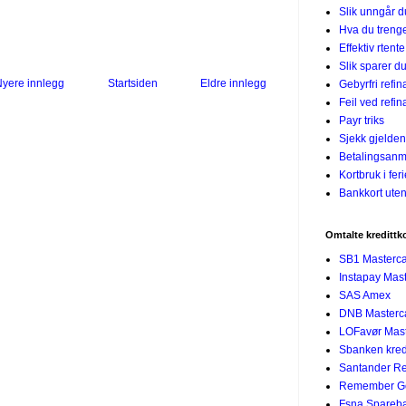
Slik unngår 
Hva du treng
Effektiv rtent
Slik sparer du
yere innlegg
Startsiden
Eldre innlegg
Gebyrfri refin
Feil ved refin
Payr triks
Sjekk gjelden
Betalingsanm
Kortbruk i fer
Bankkort uten
Omtalte kredittk
SB1 Masterc
Instapay Mas
SAS Amex
DNB Masterc
LOFavør Mast
Sbanken kredi
Santander R
Remember G
Fsna Spareban