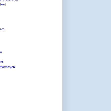
tkort
card
en
ret
informasjon