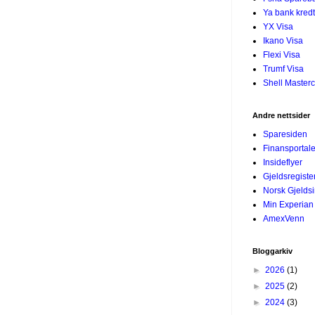
Ya bank kredt
YX Visa
Ikano Visa
Flexi Visa
Trumf Visa
Shell Master
Andre nettsider
Sparesiden
Finansportal
Insideflyer
Gjeldsregiste
Norsk Gjelds
Min Experian
AmexVenn
Bloggarkiv
►
2026
(1)
►
2025
(2)
►
2024
(3)