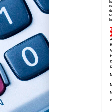
h
b
d
fo
h
A
M