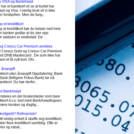
på VISA og BankAxept
har et bankkort vil se at kortet har
 og Visa. I vanlig bruk vil vi ikke
r forskjellen. Men de fung...
 et kredittkort
p et kredittkort bør du betale ned hele
 banker godtar at du sier opp
før saldoen er nedbetalt. De ...
og Cresco Car Premium avvikles
vil Cresco Gold og Cresco Car Premium
 med DNB Mastercard . De som ikke har
 vil få nytt kort. DN...
 årsavgift
nkkort uten årsavgift Oppdatering: Bank
ank (tidligere Fokus Bank) tar nå
ankkort. Du bør derfor...
med BankAxept
emdeles en del brukersteder som bare
nkkort d.v.s. kort med BankAxeptlogoen.
 være kiosker og daglig...
tkortgjeld? Refinansier!
itt veldig enkelt å skaffe seg kredittkort,
r flere kredittkort samtidig. Ofte er
ler og rabat...