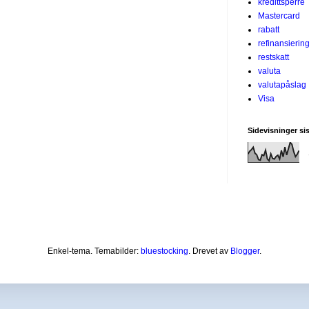
kredittsperre
Mastercard
rabatt
refinansierin
restskatt
valuta
valutapåslag
Visa
Sidevisninger si
Enkel-tema. Temabilder:
bluestocking
. Drevet av
Blogger
.