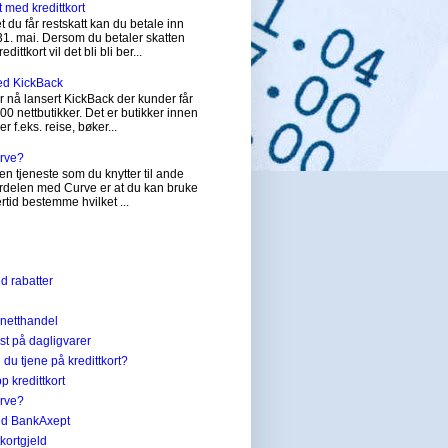
t med kredittkort
 du får restskatt kan du betale inn
31. mai. Dersom du betaler skatten
dittkort vil det bli bli ber...
ed KickBack
 nå lansert KickBack der kunder får
200 nettbutikker. Det er butikker innen
er f.eks. reise, bøker...
urve?
en tjeneste som du knytter til ande
Fordelen med Curve er at du kan bruke
tertid bestemme hvilket ...
ed rabatter
 netthandel
st på dagligvarer
du tjene på kredittkort?
p kredittkort
urve?
med BankAxept
ttkortgjeld