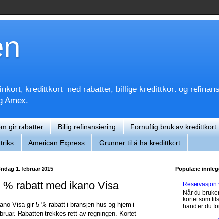
en
kort, kredittkort med rabatter, billige kredittkort og refinan
og Amex.
om gir rabatter
Billig refinansiering
Fornuftig bruk av kredittkort
triks
American Express
Grunner til å ha kredittkort
ndag 1. februar 2015
Populære innleg
 % rabatt med ikano Visa
Reservasjon 
Når du bruker
kortet som til
kano Visa gir 5 % rabatt i bransjen hus og hjem i
handler du for
ebruar. Rabatten trekkes rett av regningen. Kortet