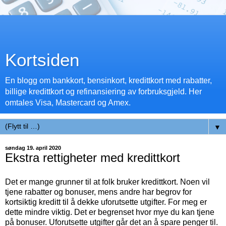
Kortsiden
En blogg om bankkort, bensinkort, kredittkort med rabatter,
billige kredittkort og refinansiering av forbruksgjeld. Her
omtales Visa, Mastercard og Amex.
▼
søndag 19. april 2020
Ekstra rettigheter med kredittkort
Det er mange grunner til at folk bruker kredittkort. Noen vil
tjene rabatter og bonuser, mens andre har begrov for
kortsiktig kreditt til å dekke uforutsette utgifter. For meg er
dette mindre viktig. Det er begrenset hvor mye du kan tjene
på bonuser. Uforutsette utgifter går det an å spare penger til.