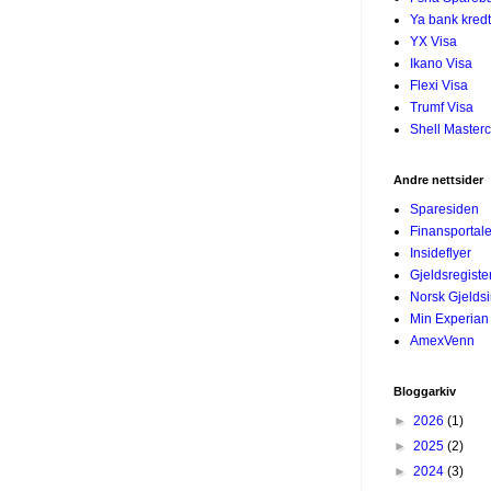
Ya bank kredt
YX Visa
Ikano Visa
Flexi Visa
Trumf Visa
Shell Master
Andre nettsider
Sparesiden
Finansportal
Insideflyer
Gjeldsregiste
Norsk Gjelds
Min Experian
AmexVenn
Bloggarkiv
►
2026
(1)
►
2025
(2)
►
2024
(3)