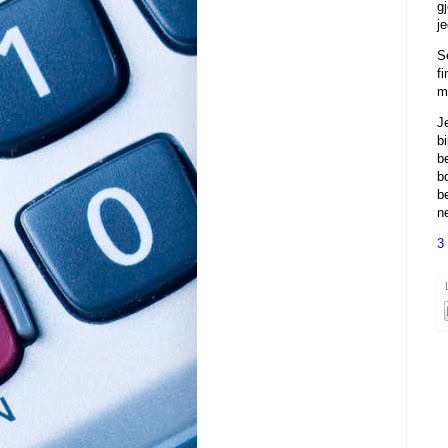
g
j
S
fi
me
Je
bi
b
bo
b
n
3 