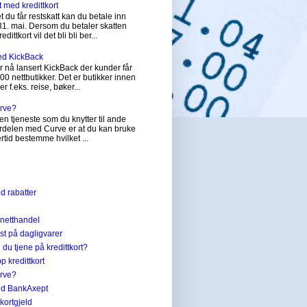
t med kredittkort
 du får restskatt kan du betale inn
31. mai. Dersom du betaler skatten
dittkort vil det bli bli ber...
ed KickBack
 nå lansert KickBack der kunder får
200 nettbutikker. Det er butikker innen
er f.eks. reise, bøker...
urve?
en tjeneste som du knytter til ande
Fordelen med Curve er at du kan bruke
tertid bestemme hvilket ...
ed rabatter
 netthandel
st på dagligvarer
du tjene på kredittkort?
p kredittkort
urve?
med BankAxept
ttkortgjeld