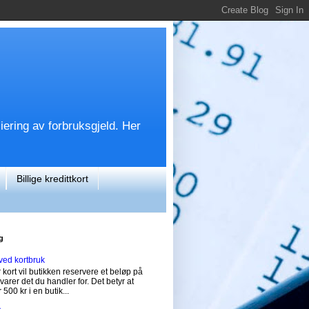
siering av forbruksgjeld. Her
Billige kredittkort
g
ved kortbruk
 kort vil butikken reservere et beløp på
svarer det du handler for. Det betyr at
 500 kr i en butik...