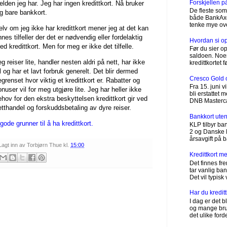
Forskjellen 
jelden jeg har. Jeg har ingen kredittkort. Nå bruker
De fleste som 
eg bare bankkort.
både BankAxept
tenke mye ove
elv om jeg ikke har kredittkort mener jeg at det kan
nnes tilfeller der det er nødvendig eller fordelaktig
Hvordan si opp
d kredittkort. Men for meg er ikke det tilfelle.
Før du sier op
saldoen. Noen
g reiser lite, handler nesten aldri på nett, har ikke
kredittkortet 
l og har et lavt forbruk generelt. Det blir dermed
Cresco Gold 
egrenset hvor viktig et kredittkort er. Rabatter og
Fra 15. juni 
nuser vil for meg utgjøre lite. Jeg har heller ikke
bli erstattet
ehov for den ekstra beskyttelsen kredittkort gir ved
DNB Mastercard
etthandel og forskuddsbetaling av dyre reiser.
Bankkort uten
gode grunner til å ha kredittkort.
KLP tilbyr ba
2 og Danske B
årsavgift på b
Lagt inn av
Torbjørn Thue
kl.
15:00
Kredittkort 
Det finnes fr
tar vanlig ba
Det vil typisk
Har du kredit
I dag er det bl
og mange bruke
det ulike forde