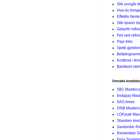
Slik unngår 
Hva du treng
Effektiv rtent
Slik sparer du
Gebyrfri refin
Feil ved refin
Payr triks
Sjekk gjelden
Betalingsanm
Kortbruk i fer
Bankkort uten
Omtalte kredittk
SB1 Masterc
Instapay Mas
SAS Amex
DNB Masterc
LOFavør Mast
Sbanken kredi
Santander R
Remember G
Fsna Spareban