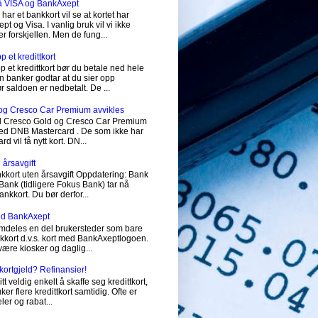
på VISA og BankAxept
har et bankkort vil se at kortet har
 og Visa. I vanlig bruk vil vi ikke
r forskjellen. Men de fung...
 et kredittkort
p et kredittkort bør du betale ned hele
 banker godtar at du sier opp
før saldoen er nedbetalt. De ...
og Cresco Car Premium avvikles
vil Cresco Gold og Cresco Car Premium
 med DNB Mastercard . De som ikke har
 vil få nytt kort. DN...
 årsavgift
nkkort uten årsavgift Oppdatering: Bank
ank (tidligere Fokus Bank) tar nå
ankkort. Du bør derfor...
med BankAxept
emdeles en del brukersteder som bare
nkkort d.v.s. kort med BankAxeptlogoen.
 være kiosker og daglig...
tkortgjeld? Refinansier!
itt veldig enkelt å skaffe seg kredittkort,
r flere kredittkort samtidig. Ofte er
ler og rabat...