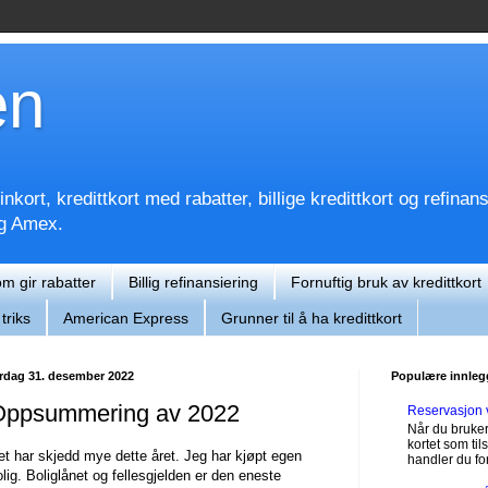
en
kort, kredittkort med rabatter, billige kredittkort og refinan
og Amex.
om gir rabatter
Billig refinansiering
Fornuftig bruk av kredittkort
triks
American Express
Grunner til å ha kredittkort
ørdag 31. desember 2022
Populære innleg
Oppsummering av 2022
Reservasjon 
Når du bruker
kortet som til
et har skjedd mye dette året. Jeg har kjøpt egen
handler du for
olig. Boliglånet og fellesgjelden er den eneste