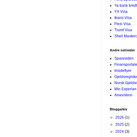
Ya bank kredt
YX Visa
Ikano Visa
Flexi Visa
Trumf Visa
Shell Master
Andre nettsider
Sparesiden
Finansportal
Insideflyer
Gjeldsregiste
Norsk Gjelds
Min Experian
AmexVenn
Bloggarkiv
►
2026
(1)
►
2025
(2)
►
2024
(3)