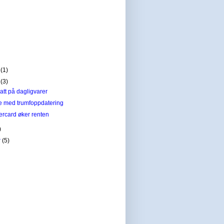
r
(1)
r
(3)
att på dagligvarer
e med trumfoppdatering
ercard øker renten
)
r
(5)