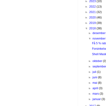
►
2023
(10)
►
2022
(13)
►
2021
(32)
►
2020
(46)
►
2019
(39)
▼
2018
(38)
►
desembe
▼
novembe
Få 5 % rab
Forsinkels
Shell Mast
►
oktober
(3
►
septembe
►
juli
(1)
►
juni
(8)
►
mai
(8)
►
april
(3)
►
mars
(3)
►
januar
(3)
►
2017
(9)