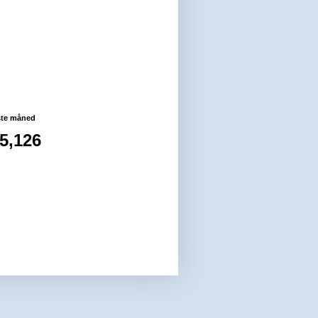
g
ste måned
5,126