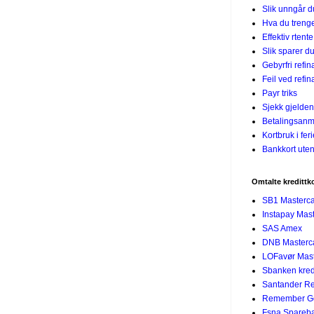
Slik unngår 
Hva du treng
Effektiv rtent
Slik sparer du
Gebyrfri refin
Feil ved refin
Payr triks
Sjekk gjelden
Betalingsanm
Kortbruk i fer
Bankkort uten
Omtalte kredittk
SB1 Masterc
Instapay Mas
SAS Amex
DNB Masterc
LOFavør Mast
Sbanken kredi
Santander R
Remember G
Fsna Spareban