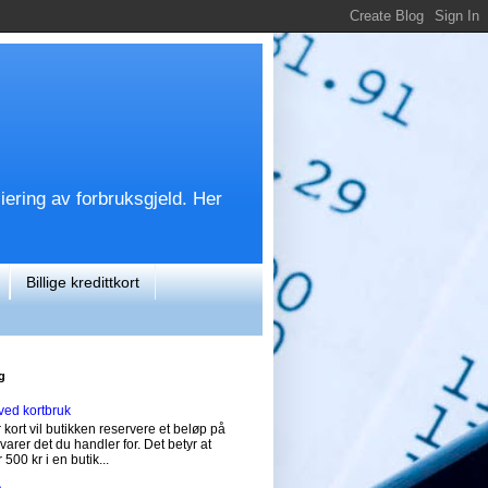
siering av forbruksgjeld. Her
Billige kredittkort
g
ved kortbruk
 kort vil butikken reservere et beløp på
svarer det du handler for. Det betyr at
 500 kr i en butik...