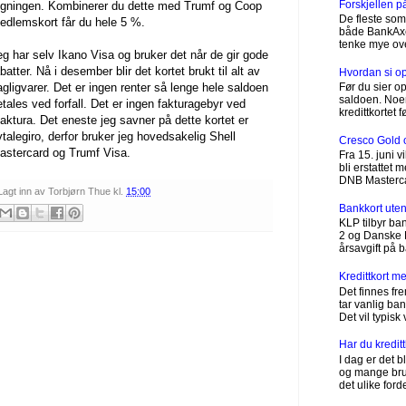
Forskjellen 
egningen. Kombinerer du dette med Trumf og Coop
De fleste som 
edlemskort får du hele 5 %.
både BankAxept
tenke mye ove
eg har selv Ikano Visa og bruker det når de gir gode
batter. Nå i desember blir det kortet brukt til alt av
Hvordan si opp
agligvarer. Det er ingen renter så lenge hele saldoen
Før du sier op
saldoen. Noen
etales ved forfall. Det er ingen fakturagebyr ved
kredittkortet 
faktura. Det eneste jeg savner på dette kortet er
vtalegiro, derfor bruker jeg hovedsakelig Shell
Cresco Gold 
astercard og Trumf Visa.
Fra 15. juni 
bli erstattet
DNB Mastercard
Lagt inn av
Torbjørn Thue
kl.
15:00
Bankkort uten
KLP tilbyr ba
2 og Danske B
årsavgift på b
Kredittkort 
Det finnes fr
tar vanlig ba
Det vil typisk
Har du kredit
I dag er det bl
og mange bruke
det ulike forde