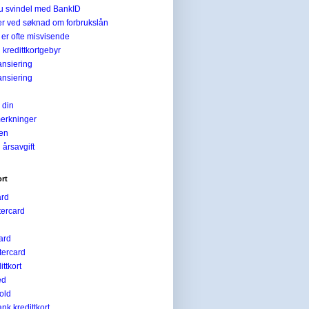
du svindel med BankID
er ved søknad om forbrukslån
e er ofte misvisende
 kredittkortgebyr
ansiering
ansiering
 din
erkninger
ien
 årsavgift
ort
ard
tercard
ard
ercard
ttkort
ed
old
k kredittkort