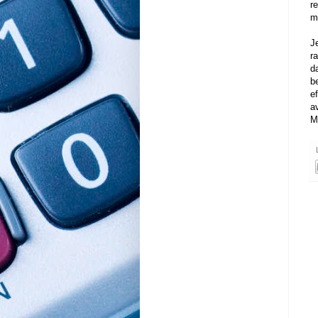
r
m
J
ra
d
b
e
a
M