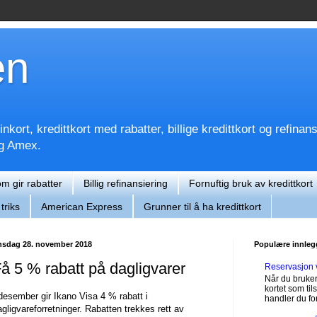
en
kort, kredittkort med rabatter, billige kredittkort og refinan
og Amex.
om gir rabatter
Billig refinansiering
Fornuftig bruk av kredittkort
triks
American Express
Grunner til å ha kredittkort
nsdag 28. november 2018
Populære innleg
å 5 % rabatt på dagligvarer
Reservasjon 
Når du bruker
kortet som til
 desember gir Ikano Visa 4 % rabatt i
handler du for
agligvareforretninger. Rabatten trekkes rett av