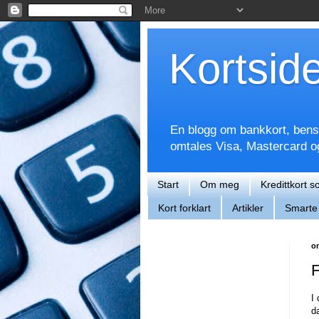
Kortsid
En blogg om bankkort, bensin
omtales Visa, Mastercard 
Start
Om meg
Kredittkort s
Kort forklart
Artikler
Smarte 
o
F
I
d