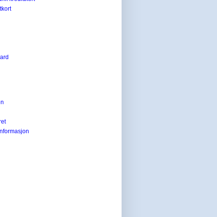
tkort
card
en
ret
informasjon