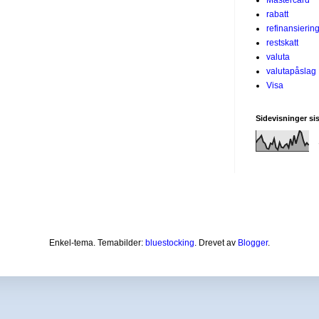
rabatt
refinansierin
restskatt
valuta
valutapåslag
Visa
Sidevisninger si
Enkel-tema. Temabilder:
bluestocking
. Drevet av
Blogger
.