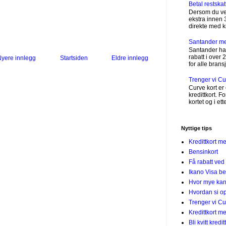
Betal restskat
Dersom du vet
ekstra innen 
direkte med kre
Santander m
Santander har
rabatt i over 
yere innlegg
Startsiden
Eldre innlegg
for alle bransj
Trenger vi C
Curve kort er 
kredittkort. 
kortet og i et
Nyttige tips
Kredittkort m
Bensinkort
Få rabatt ved
Ikano Visa be
Hvor mye kan 
Hvordan si op
Trenger vi C
Kredittkort 
Bli kvitt kredi