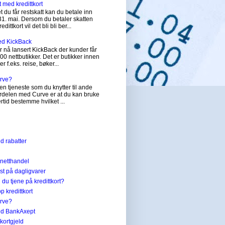
t med kredittkort
 du får restskatt kan du betale inn
31. mai. Dersom du betaler skatten
dittkort vil det bli bli ber...
ed KickBack
 nå lansert KickBack der kunder får
200 nettbutikker. Det er butikker innen
er f.eks. reise, bøker...
urve?
en tjeneste som du knytter til ande
Fordelen med Curve er at du kan bruke
tertid bestemme hvilket ...
ed rabatter
 netthandel
st på dagligvarer
du tjene på kredittkort?
p kredittkort
urve?
med BankAxept
ttkortgjeld