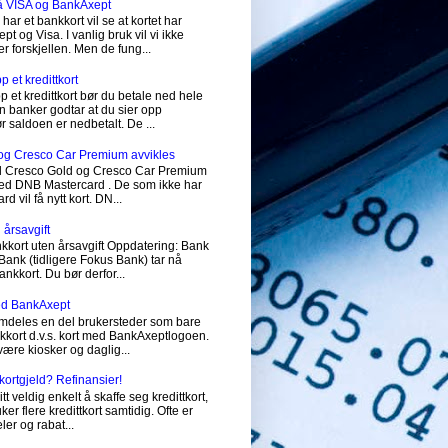
på VISA og BankAxept
har et bankkort vil se at kortet har
 og Visa. I vanlig bruk vil vi ikke
r forskjellen. Men de fung...
 et kredittkort
p et kredittkort bør du betale ned hele
 banker godtar at du sier opp
før saldoen er nedbetalt. De ...
og Cresco Car Premium avvikles
vil Cresco Gold og Cresco Car Premium
 med DNB Mastercard . De som ikke har
 vil få nytt kort. DN...
 årsavgift
nkkort uten årsavgift Oppdatering: Bank
ank (tidligere Fokus Bank) tar nå
ankkort. Du bør derfor...
med BankAxept
emdeles en del brukersteder som bare
nkkort d.v.s. kort med BankAxeptlogoen.
 være kiosker og daglig...
tkortgjeld? Refinansier!
itt veldig enkelt å skaffe seg kredittkort,
r flere kredittkort samtidig. Ofte er
ler og rabat...