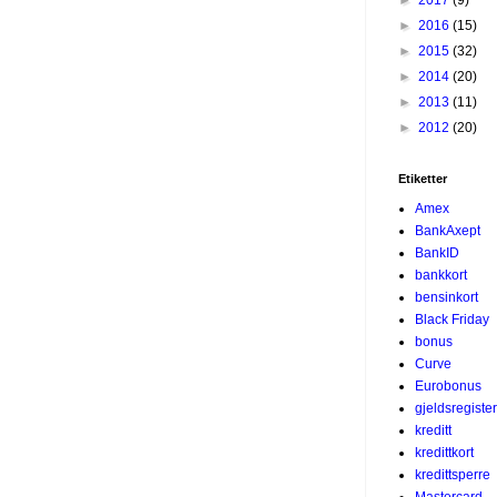
►
2016
(15)
►
2015
(32)
►
2014
(20)
►
2013
(11)
►
2012
(20)
Etiketter
Amex
BankAxept
BankID
bankkort
bensinkort
Black Friday
bonus
Curve
Eurobonus
gjeldsregister
kreditt
kredittkort
kredittsperre
Mastercard